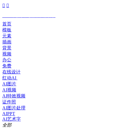


2005年创办，老品牌值得信赖
首页
模板
元素
插画
背景
视频
办公
免费
在线设计
红动AI
AI图片
AI视频
AI特效视频
证件照
AI图片处理
AIPPT
AI艺术字
全部